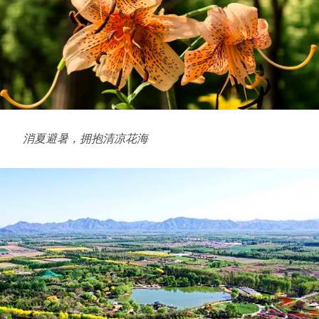
消夏避暑，
拥抱清凉花海