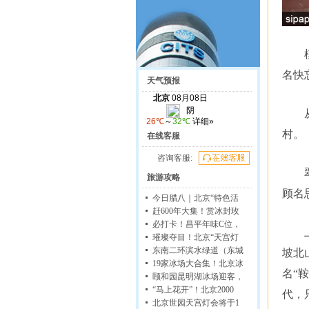
名快
天气预报
村。
在线客服
咨询客服:
旅游攻略
顾名
今日腊八｜北京“特色活
赶600年大集！赏冰封玫
必打卡！昌平年味C位，
璀璨夺目！北京“天宫灯
东南二环滨水绿道（东城
坡北
19家冰场大合集！北京冰
名“
颐和园昆明湖冰场迎客，
“马上花开”！北京2000
代，
北京世园天宫灯会将于1