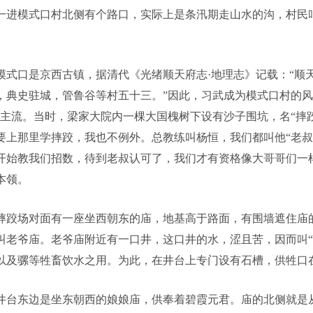
一进模式口村北侧有个路口，实际上是条汛期走山水的沟，村民叫
。
模式口是京西古镇，据清代《光绪顺天府志·地理志》记载：“顺
，典史驻城，管鲁谷等村五十三。”因此，习武成为模式口村的风
占主流。当时，梁家大院内一棵大国槐树下设有沙子围坑，名“摔
要上那里学摔跤，我也不例外。总教练叫杨恒，我们都叫他“老叔
开始教我们招数，待到老叔认可了，我们才有资格像大哥哥们一
本领。
摔跤场对面有一座坐西朝东的庙，地基高于路面，有围墙遮住庙
叫老爷庙。老爷庙附近有一口井，这口井的水，涩且苦，因而叫“
以及骡等牲畜饮水之用。为此，在井台上专门设有石槽，供牲口
井台东边是坐东朝西的娘娘庙，供奉着碧霞元君。庙的北侧就是