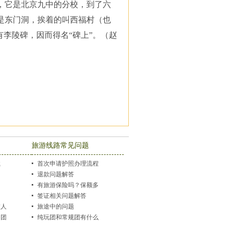
，它是北京九中的分校，到了六
是东门洞，挨着的叫西福村（也
李陵碑，因而得名“碑上”。（赵
旅游线路常见问题
载
首次申请护照办理流程
退款问题解答
有旅游保险吗？保额多
少？
签证相关问题解答
友人
旅途中的问题
出团
纯玩团和常规团有什么
区别？购物店会有