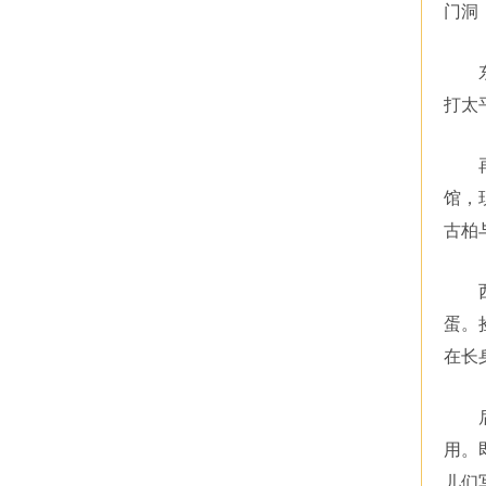
门洞
打太
馆，
古柏
蛋。
在长
用。
儿们