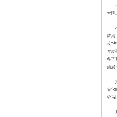
大院
驻焉
跤”
岁就
多了
施展
管它
驴马