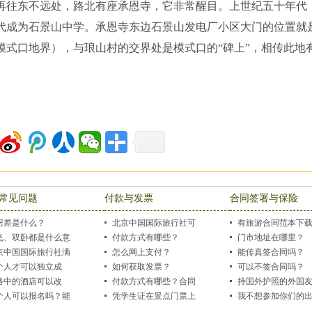
再往东不远处，路北有座承恩寺，它非常醒目。上世纪五十年代
代成为石景山中学。承恩寺东边石景山发电厂小区大门的位置就
模式口地界），与琅山村的交界处是模式口的“碑上”，相传此地有
）
常见问题
付款与发票
合同签署与保险
房差是什么？
北京中国国际旅行社可
有旅游合同范本下
飞、双卧都是什么意
以刷卡吗？
付款方式有哪些？
吗？
门市地址在哪里？
？
京中国国际旅行社满
怎么网上支付？
能传真签合同吗？
度怎样？
个人才可以独立成
如何获取发票？
可以不签合同吗？
，2个人可以吗？
路中的酒店可以改
付款方式有哪些？合同
持国外护照的外国
？
个人可以报名吗？能
怎么签？发票怎么
凭学生证在景点门票上
出游也是同一价格
我不想参加你们的
能找到人跟我拼
会有优惠吗？
说明会？