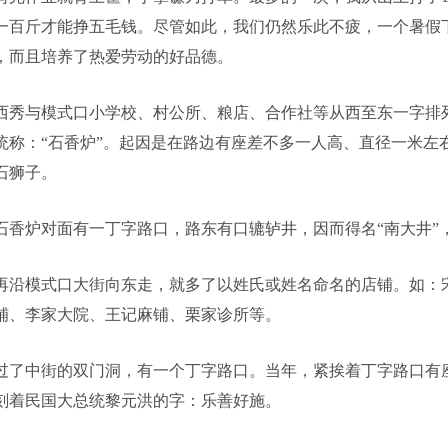
一百斤才能挣五毛钱。尽管如此，我们仍然乐此不疲，一个暑假
，而且培养了热爱劳动的好品德。
西秀与模式口小学校、村公所、粮店、合作社等从西至东一字排
统称：“石香炉”。起因是在路边有座差不多一人高、直径一米左
石狮子。
石香炉对面有一丁字路口，路东有口辘轳井，因而得名“南大井”，
再沿模式口大街向东走，就多了以姓氏或姓名命名的店铺。如：
铺、李家大院、王记麻铺、栗家诊所等。
过了中街的双门洞，有一个丁字路口。当年，紧挨着丁字路口有
刻着民国大总统黎元洪的字：乐善好施。