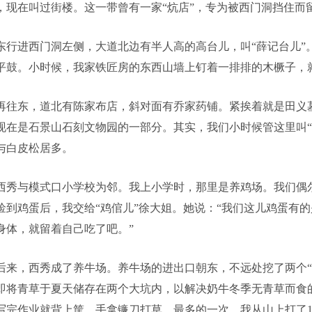
，现在叫过街楼。这一带曾有一家“炕店”，专为被西门洞挡住而
东行进西门洞左侧，大道北边有半人高的高台儿，叫“薛记台儿”
平鼓。小时候，我家铁匠房的东西山墙上钉着一排排的木橛子，
再往东，道北有陈家布店，斜对面有乔家药铺。紧挨着就是田义
现在是石景山石刻文物园的一部分。其实，我们小时候管这里叫“
与白皮松居多。
西秀与模式口小学校为邻。我上小学时，那里是养鸡场。我们偶
捡到鸡蛋后，我交给“鸡倌儿”徐大姐。她说：“我们这儿鸡蛋有
身体，就留着自己吃了吧。”
后来，西秀成了养牛场。养牛场的进出口朝东，不远处挖了两个“
即将青草于夏天储存在两个大坑内，以解决奶牛冬季无青草而食
写完作业就背上筐，手拿镰刀打草。最多的一次，我从山上打了1