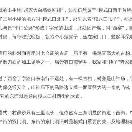
我的出生地“赵家大白墙铁匠铺”，如今仍然属于“模式口西里首
了三层小楼的地方叫“模式口北里”，那里原名“模式口顶子”，那
儿与原“平门公路”形成丁字形的山道，此处因产煤，叫“西窑”，
时候，每每吃完晚饭，就抱个小矮凳子，坐在家门口，竖起耳朵
西窑的斜对面有座叫七合庙的古庙，庙里有一棵笔直高大的古柏
是磨刀石的加工场地之一。庙旁有口辘轳井，我家和“顶子”诸家
过了西窑丁字路口东南行不远处，有一棵古柏，树旁是山神庙，它
为保交通安全，山神庙下的马路边立着一面直径大约一米的凸镜
。它的东面就是通向模式口村西街的大道。
模式口村虽说只有三里地长，但依然有三条明显的街道：西街、
中街的双门洞、东街的东门洞旧时是模式口重要的关口及地理标