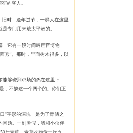
留宿的客人。
。旧时，逢年过节，一群人在这里
就是专门用来放太平鼓的。
墓，它有一段时间叫宦官博物
西秀”。那时，里面树木很多，以
尔能够碰到鸡场的鸡在这里下
的是，不缺这一个两个的。你们正
口”字形的深坑，是为了青储之
的问题。一到暑假，我和小伙伴
50斤青草。青草收购价一斤五