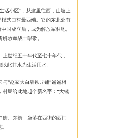
钢生活小区”，从这里往西，山坡上
是模式口村最西端。它的东北处有
新中国成立后，成为解放军驻地。
听解放军战士唱歌。
。上世纪五十年代至七十年代，
都以此井水为生活用水。
与“赵家大白墙铁匠铺”遥遥相
，村民给此地起个新名字：“大镜
中街、东街，坐落在西街的西门
志。