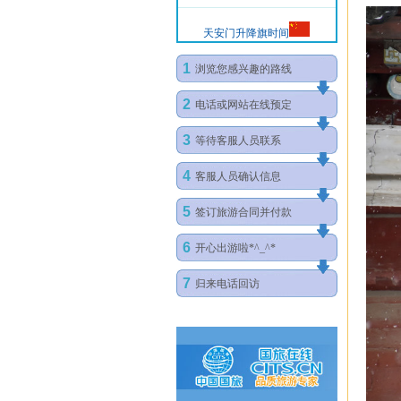
天安门升降旗时间
1
浏览您感兴趣的路线
2
电话或网站在线预定
3
等待客服人员联系
4
客服人员确认信息
5
签订旅游合同并付款
6
开心出游啦*^_^*
7
归来电话回访