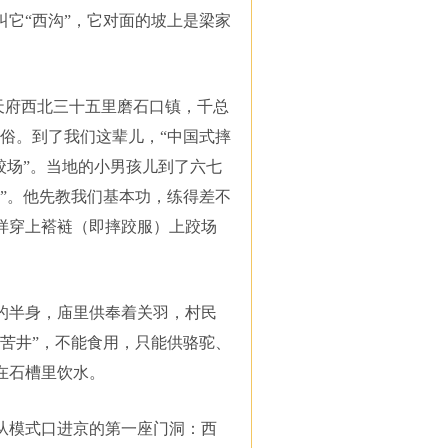
它“西沟”，它对面的坡上是梁家
天府西北三十五里磨石口镇，千总
俗。到了我们这辈儿，“中国式摔
跤场”。当地的小男孩儿到了六七
”。他先教我们基本功，练得差不
样穿上褡裢（即摔跤服）上跤场
的半身，庙里供奉着关羽，村民
苦井”，不能食用，只能供骆驼、
在石槽里饮水。
从模式口进京的第一座门洞：西