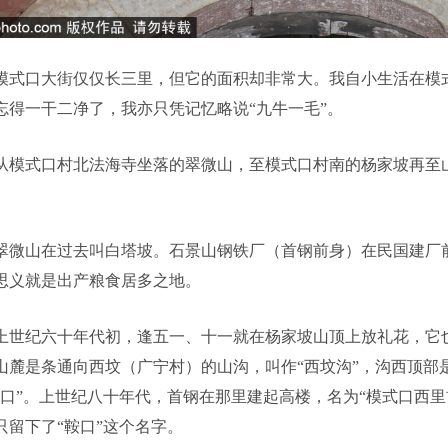
模式口大街仅仅长三里，但它的面积却非常大。我自小生活在模
忘得一干二净了，我亦只凭记忆略说“九牛一毛”。
从模式口村北法海寺坐落的翠微山，至模式口村南的杨家坡再至
翠微山在过去叫白塔坡。石景山钢铁厂（首钢前身）在民国建厂前
思义就是出产粮食居多之地。
上世纪六十年代初，逢五一、十一就在杨家坡山顶上放礼花，它也
山麓是条通向西坟（广宁村）的山沟，叫作“西坟沟”，沟西顶部
鞍口”。上世纪八十年代，首钢在那里建起高楼，名为“模式口西里
只留下了“鞍口”这个名字。