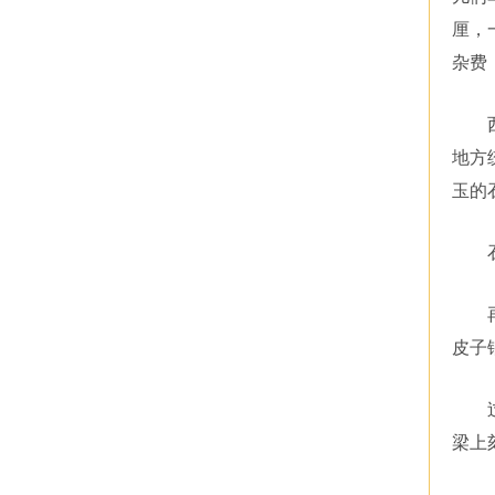
厘，
杂费
地方
玉的
皮子
梁上