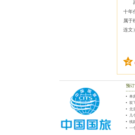
十年
属于
连文
预订
单
双
思
北
意
几
团
线
吗
一
不