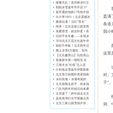
璀璨无比！龙庆峡冰灯正
朝阳冰雪嘉年华开启 37
新开通的地铁17号线中段
盖满
出片率100%！北京震撼冰
颜值拉满！洁白“雪乡”
条道
绝美！北京这座公园竟然
我小
免费滑雪，就去怀柔！美
玩转平谷冬趣——全域冰
2026北京兰花文化嘉年华
精彩不停歇！北京跨年活
顺义冰雪4大爆款：室内
这里
【元旦趣房山】玩转房山
迎接新年第一缕阳光 在
江南水乡“社戏”北上进
什刹海冰雪嘉年华暨新春
对。
北京第①份围炉煮茶指南
冰封玫瑰 + 冰瀑奇观的
子”
元旦假期去昌平，有多场
门头沟跨年祈福活动来袭
太浪漫了！跨年就去北京
蓝色港湾灯光节璀璨点亮
北京三家公园雪场开张，
洞、