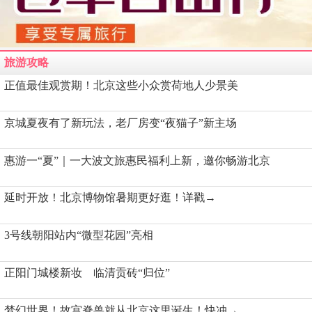
旅游攻略
正值最佳观赏期！北京这些小众赏荷地人少景美
京城夏夜有了新玩法，老厂房变“夜猫子”新主场
惠游一“夏”｜一大波文旅惠民福利上新，邀你畅游北京
延时开放！北京博物馆暑期更好逛！详戳→
3号线朝阳站内“微型花园”亮相
正阳门城楼新妆 临清贡砖“归位”
梦幻世界！故宫脊兽就从北京这里诞生！快冲→