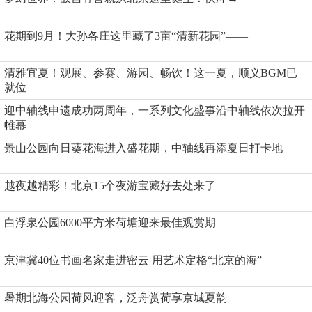
花期到9月！大孙各庄这里藏了3亩“清新花园”——
清雅宜夏！观展、参赛、游园、畅饮！这一夏，顺义BGM已
就位
迎中轴线申遗成功两周年，一系列文化盛事沿中轴线依次拉开
帷幕
景山公园向日葵花海进入盛花期，中轴线再添夏日打卡地
越夜越精彩！北京15个夜游宝藏好去处来了——
白浮泉公园6000平方米荷塘迎来最佳观赏期
京津冀40位书画名家走进密云 用艺术定格“北京的海”
暑期北海公园荷风迎客，泛舟赏荷享京城夏韵