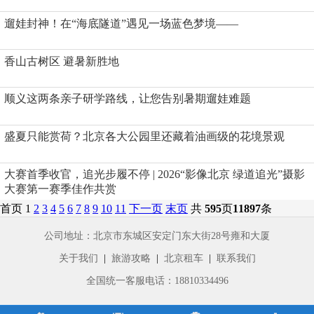
遛娃封神！在“海底隧道”遇见一场蓝色梦境——
香山古树区 避暑新胜地
顺义这两条亲子研学路线，让您告别暑期遛娃难题
盛夏只能赏荷？北京各大公园里还藏着油画级的花境景观
大赛首季收官，追光步履不停 | 2026“影像北京 绿道追光”摄影
大赛第一赛季佳作共赏
首页
1
2
3
4
5
6
7
8
9
10
11
下一页
末页
共
595
页
11897
条
公司地址：北京市东城区安定门东大街28号雍和大厦
关于我们
|
旅游攻略
|
北京租车
|
联系我们
全国统一客服电话：
18810334496